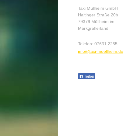
Taxi Müllheim GmbH
Haltinger Straße
20b
79379
Müllheim im
Markgräflerland
Telefon:
07631 2255
info@taxi-muellheim.de
Teilen